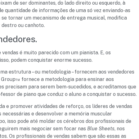
xam de ser dominantes, do lado direito ou esquerdo, à
e quantidade de informações de uma só vez enviando-as
a se tornar um mecanismo de entrega musical, modifica
destro ou canhoto.
ndedores.
e vendas é muito parecido com um pianista. E, os
disso, podem conquistar enorme sucesso.
uma estrutura – ou metodologia – fornecem aos vendedores
 Group™ fornece a metodologia para ensinar aos
eles precisam para serem bem-sucedidos, e acreditamos que
essor de piano que conduz o aluno a conquistar o sucesso.
e promover atividades de reforço, os líderes de vendas
s necessárias e desenvolver a memória muscular
o, isso pode até moldar os cérebros dos profissionais de
seguirem mais negociar sem focar nas
Blue Sheets
, nos
os. Os profissionais de vendas sabem que são essas as