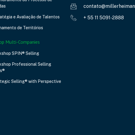
contato@millerheiman
das
atégia e Avaliação de Talentos
+ 55 11 5091-2888
hamento de Territórios
op Multi-Companies
kshop SPIN® Selling
shop Professional Selling
ls®
tegic Selling® with Perspective