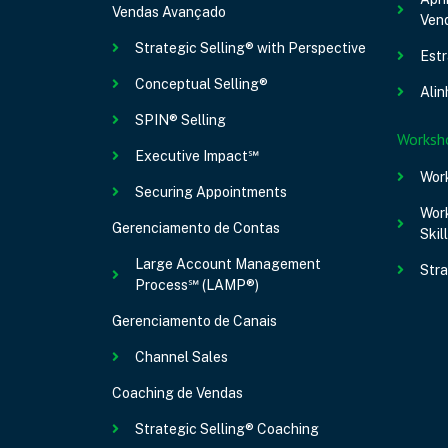
Vendas Avançado
Ven
Strategic Selling® with Perspective
Estr
Conceptual Selling®
Alin
SPIN® Selling
Worksh
Executive Impact℠
Wor
Securing Appointments
Work
Gerenciamento de Contas
Skil
Large Account Management
Stra
Process℠ (LAMP®)
Gerenciamento de Canais
Channel Sales
Coaching de Vendas
Strategic Selling® Coaching