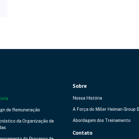
Sobre
oria
Nossa História
A Força do Miller Heiman Group B
ign de Remuneração
Abordagem dos Treinamento
nóstico da Organização de
das
Contato
imoramento do Processo de