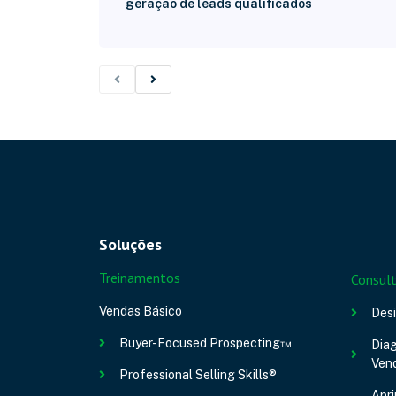
geração de leads qualificados
Soluções
Treinamentos
Consult
Vendas Básico
Des
Buyer-Focused Prospecting™
Diag
Ven
Professional Selling Skills®
Apr